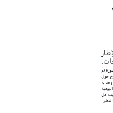
ه
لمستويات B1 و B2 من الإطار
ات.
ورة ثم
وح حول
وجذابة
ليومية
تيب حل
لنطق.