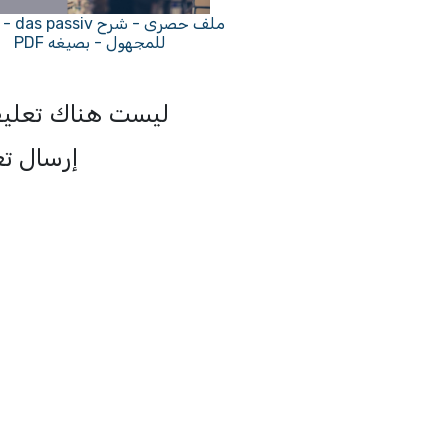
ملف حصرى 
للمجهول - بصيغه PDF
ليست هناك تعليق
إرسال ت