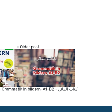
كتاب المانى - Grammatik in bildern-A1-B2 - بصيغه PDF