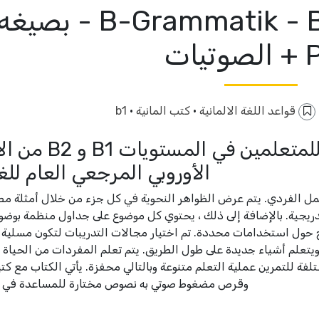
كتاب المانى B-Grammatik - B1/B2 - بصيغ
يات
قواعد اللغة الالمانية
·
كتب المانية
·
b1
قواعد B هي قواعد تدريبيّة للمتعلمين في ا
الأوروبي المرجعي العام للغ
مل الفردي. يتم عرض الظواهر النحوية في كل جزء من خلال أمثلة مص
تدريجية. بالإضافة إلى ذلك ، يحتوي كل موضوع على جداول منظمة بوض
 حول استخدامات محددة. تم اختيار مجالات التدريبات لتكون مسلية 
يتعلم أشياء جديدة على طول الطريق. يتم تعلم المفردات من الحياة ا
ة للتمرين عملية التعلم متنوعة وبالتالي محفزة. يأتي الكتاب مع ك
وقرص مضغوط صوتي به نصوص مختارة للمساعدة في ا